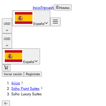
Inicio
Tripcash
Hoteles
USD
Español
USD
Español
Iniciar sesión
Regístrate
Início
Soho Point Suites
Soho Luxury Suites