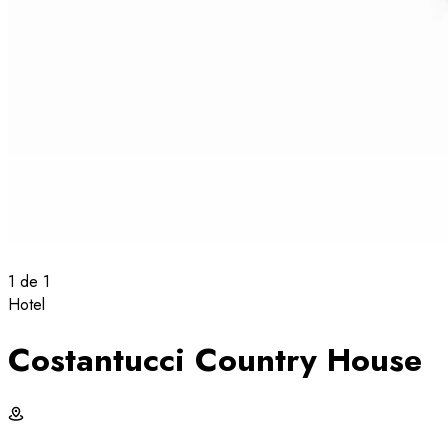
1
de
1
Hotel
Costantucci Country House