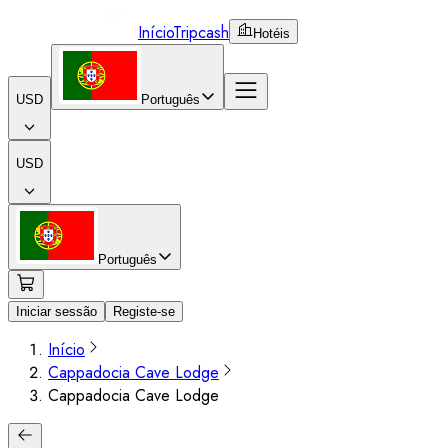
Início
Tripcash
Hotéis
USD
Português
USD
Português
Iniciar sessão
Registe-se
Início
Cappadocia Cave Lodge
Cappadocia Cave Lodge